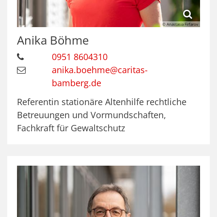
© Anastasia Firfarov
Anika
Böhme
0951 8604310
anika.boehme@caritas-
bamberg.de
Referentin stationäre Altenhilfe rechtliche
Betreuungen und Vormundschaften,
Fachkraft für Gewaltschutz