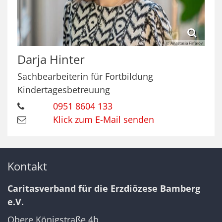
© Anastasia Firfarov
Darja
Hinter
Sachbearbeiterin für Fortbildung
Kindertagesbetreuung
0951 8604 133
Klick zum E-Mail senden
Kontakt
Caritasverband für die Erzdiözese Bamberg
e.V.
Obere Königstraße 4b