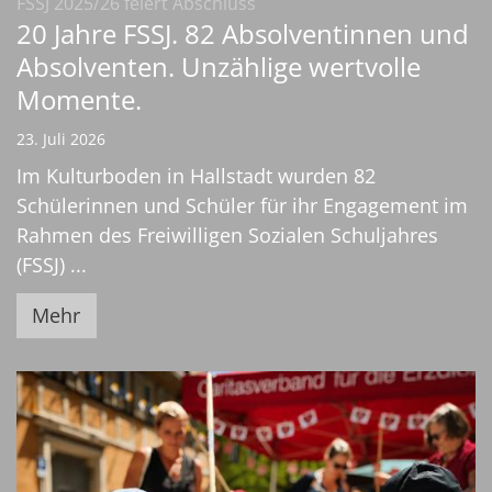
:
FSSJ 2025/26 feiert Abschluss
20 Jahre FSSJ. 82 Absolventinnen und
Absolventen. Unzählige wertvolle
Momente.
23. Juli 2026
Im Kulturboden in Hallstadt wurden 82
Schülerinnen und Schüler für ihr Engagement im
Rahmen des Freiwilligen Sozialen Schuljahres
(FSSJ) ...
Mehr