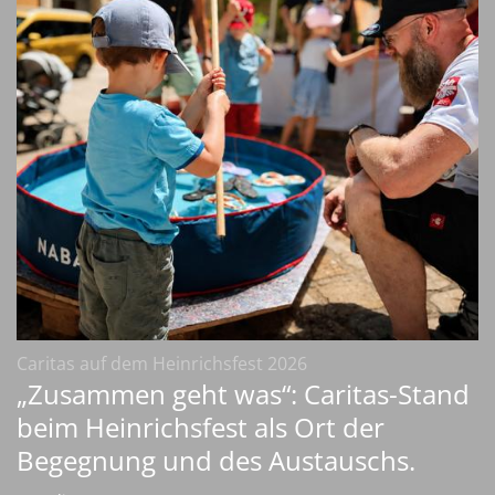
:
Caritas auf dem Heinrichsfest 2026
„Zusammen geht was“: Caritas-Stand
beim Heinrichsfest als Ort der
Begegnung und des Austauschs.