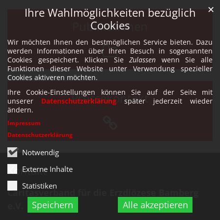
✕
Ihre Wahlmöglichkeiten bezüglich
Publikationen
Cookies
Wir möchten Ihnen den bestmöglichen Service bieten. Dazu
werden Informationen über Ihren Besuch in sogenannten
Cookies gespeichert. Klicken Sie
Zulassen
wenn Sie alle
Funktionen dieser Website unter Verwendung spezieller
Cookies aktiveren möchten.
Ihre Cookie-Einstellungen können Sie auf der Seite mit
Pressekontakt
unserer
Datenschutzerklärung
später jederzeit wieder
ändern.
Impressum
Datenschutzerklärung
Notwendig
Kontakt
Externe Inhalte
Statistiken
Caritasverband für die Erzdiözese Bamberg
Speichern
Alle akzeptieren
e.V.